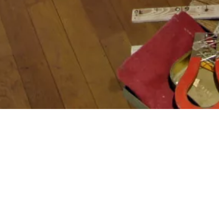
ACCUEIL
PROJETS
ASSISTANCE À LA MA
Notre mission pour la maison-ate
consiste principalement en la t
cet espace et de son contenu en
producteur de sens. La mission 
maîtrise d’ouvrage laisse habitu