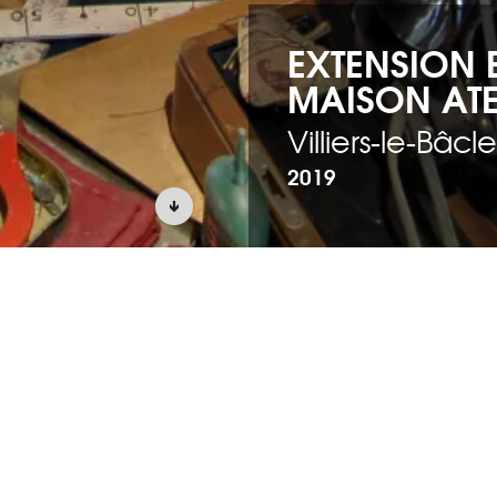
EXTENSION 
MAISON ATE
Villiers-le-Bâcle
2019
ÎTRISE D’OUVRAGE
lier de Foujita
ransformation de
 un lieu
d’assistance à
ellement le