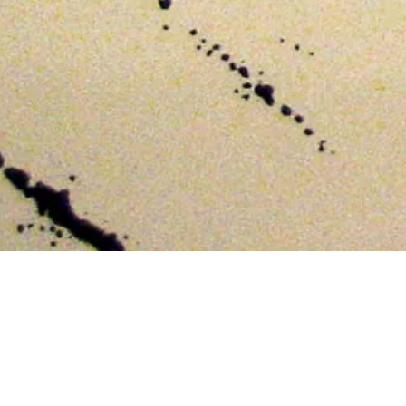
ACCUEIL
PROJETS
SCÉNOGRAPHIE D’EX
La qualité graphique de ces oe
monochromes de Rembrandt joue s
matière. L’exposition est divisée