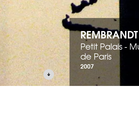
REMBRANDT 
Petit Palais - 
de Paris
2007
POSITION
uvres
ur le trait et la
 en 3 sections